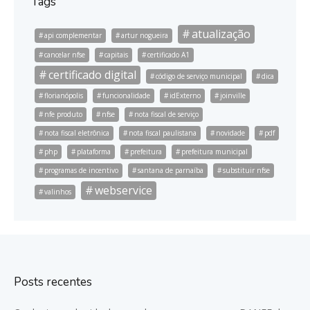
Tags
atualização
api complementar
artur nogueira
cancelar nfse
capitais
certificado A1
certificado digital
código de serviço municipal
dica
florianópolis
funcionalidade
idExterno
joinville
nfe produto
nfse
nota fiscal de serviço
nota fiscal eletrônica
nota fiscal paulistana
novidade
pdf
php
plataforma
prefeitura
prefeitura municipal
programas de incentivo
santana de parnaíba
substituir nfse
webservice
valinhos
Posts recentes