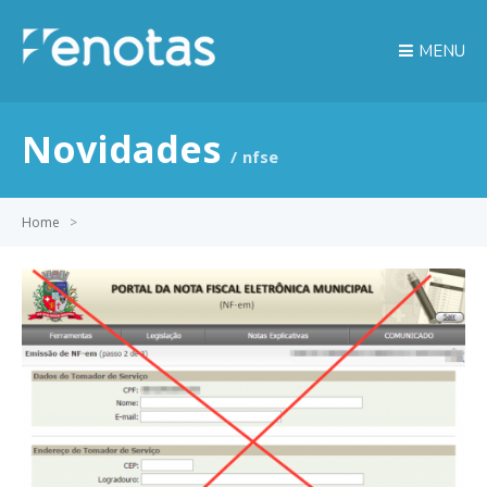
MENU
Novidades
nfse
Home
>