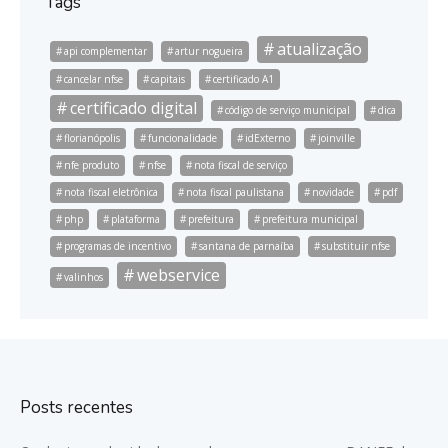
Tags
atualização
api complementar
artur nogueira
cancelar nfse
capitais
certificado A1
certificado digital
código de serviço municipal
dica
florianópolis
funcionalidade
idExterno
joinville
nfe produto
nfse
nota fiscal de serviço
nota fiscal eletrônica
nota fiscal paulistana
novidade
pdf
php
plataforma
prefeitura
prefeitura municipal
programas de incentivo
santana de parnaíba
substituir nfse
webservice
valinhos
Posts recentes