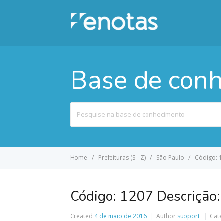
Base de con
Search
For
Home
Prefeituras (S - Z)
São Paulo
Código: 1
Código: 1207 Descrição:
Created
4 de maio de 2016
Author
support
Cat