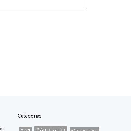
Categorias
 na
Atualização
API
Certificado digital